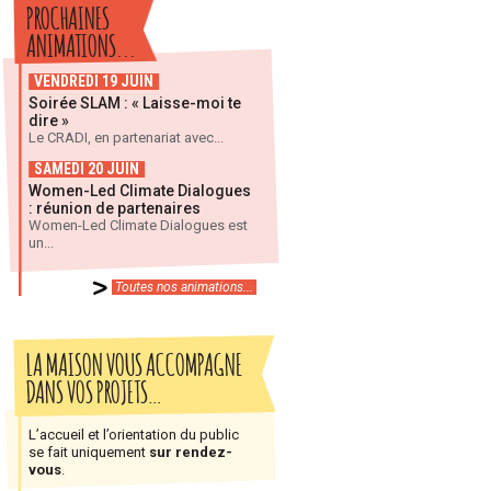
PROCHAINES
ANIMATIONS...
VENDREDI 19 JUIN
Soirée SLAM : « Laisse-moi te
dire »
Le CRADI, en partenariat avec...
SAMEDI 20 JUIN
Women-Led Climate Dialogues
: réunion de partenaires
Women-Led Climate Dialogues est
un...
Toutes nos animations...
LA MAISON VOUS ACCOMPAGNE
DANS VOS PROJETS…
L’accueil et l’orientation du public
se fait uniquement
sur rendez-
vous
.