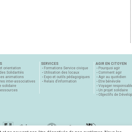
S
SERVICES
AGIR EN CITOYEN
et orientation
Formations Service civique
Pourquoi agir
 des Solidarités
Utilisation des locaux
Comment agir
nes animations
Expo et outils pédagogiques
Agir au quotidien
es inter-associatives
Relais d’information
Etre bénévole
 solidaire
Voyager responsabl
ressources
Un projet solidaire
Objectifs de Dévelo