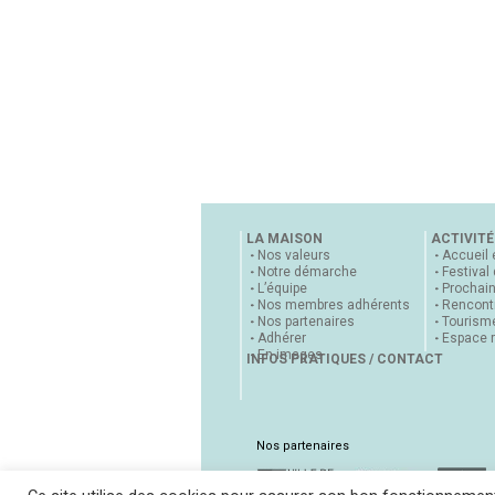
LA MAISON
ACTIVITÉ
Nos valeurs
Accueil 
Notre démarche
Festival
L’équipe
Prochai
Nos membres adhérents
Rencontr
Nos partenaires
Tourisme
Adhérer
Espace 
En images
INFOS PRATIQUES / CONTACT
Nos partenaires