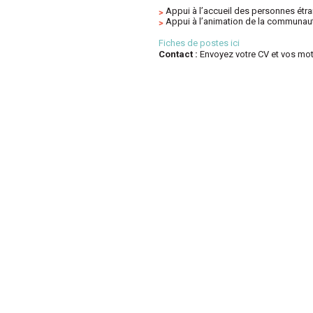
Appui à l
’
accueil des
personnes étra
A
ppui à l’
animation de la
communaut
Fiches de postes ici
Contact :
Envoyez votre CV et
vos mot