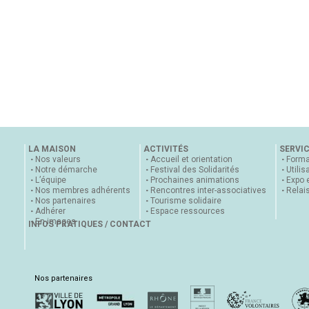
LA MAISON
ACTIVITÉS
SERVI
Nos valeurs
Accueil et orientation
Forma
Notre démarche
Festival des Solidarités
Utilis
L’équipe
Prochaines animations
Expo 
Nos membres adhérents
Rencontres inter-associatives
Relai
Nos partenaires
Tourisme solidaire
Adhérer
Espace ressources
En images
INFOS PRATIQUES / CONTACT
Nos partenaires