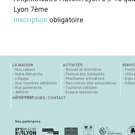
Lyon 7ème
Inscription
obligatoire
LA MAISON
ACTIVITÉS
SERVI
Nos valeurs
Accueil et orientation
Forma
Notre démarche
Festival des Solidarités
Utilis
L’équipe
Prochaines animations
Expo 
Nos membres adhérents
Rencontres inter-associatives
Relai
Nos partenaires
Tourisme solidaire
Adhérer
Espace ressources
En images
INFOS PRATIQUES / CONTACT
Nos partenaires