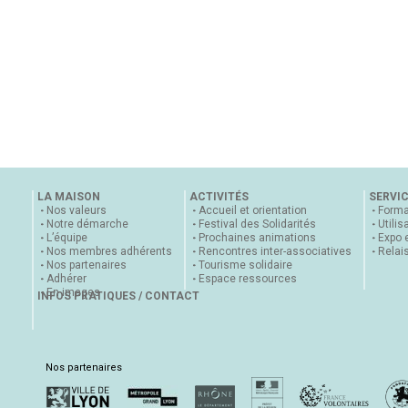
LA MAISON
ACTIVITÉS
SERVI
Nos valeurs
Accueil et orientation
Forma
Notre démarche
Festival des Solidarités
Utilis
L’équipe
Prochaines animations
Expo 
Nos membres adhérents
Rencontres inter-associatives
Relai
Nos partenaires
Tourisme solidaire
Adhérer
Espace ressources
En images
INFOS PRATIQUES / CONTACT
Nos partenaires