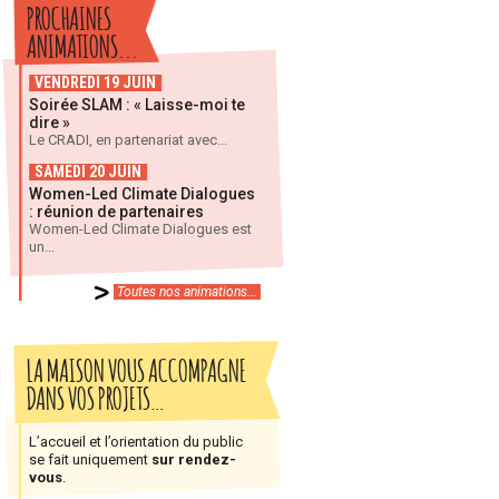
PROCHAINES
ANIMATIONS...
VENDREDI 19 JUIN
Soirée SLAM : « Laisse-moi te
dire »
Le CRADI, en partenariat avec...
SAMEDI 20 JUIN
Women-Led Climate Dialogues
: réunion de partenaires
Women-Led Climate Dialogues est
un...
Toutes nos animations...
LA MAISON VOUS ACCOMPAGNE
DANS VOS PROJETS…
L’accueil et l’orientation du public
se fait uniquement
sur rendez-
vous
.