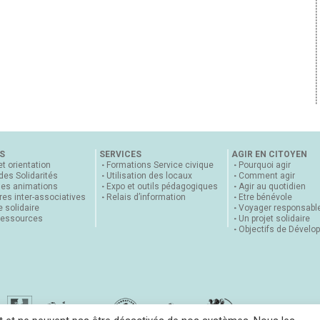
S
SERVICES
AGIR EN CITOYEN
et orientation
Formations Service civique
Pourquoi agir
 des Solidarités
Utilisation des locaux
Comment agir
nes animations
Expo et outils pédagogiques
Agir au quotidien
es inter-associatives
Relais d’information
Etre bénévole
 solidaire
Voyager responsabl
ressources
Un projet solidaire
Objectifs de Dévelo