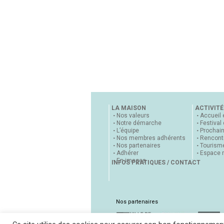
LA MAISON
ACTIVITÉ
Nos valeurs
Accueil 
Notre démarche
Festival
L’équipe
Prochai
Nos membres adhérents
Rencontr
Nos partenaires
Tourisme
Adhérer
Espace 
En images
INFOS PRATIQUES / CONTACT
Nos partenaires