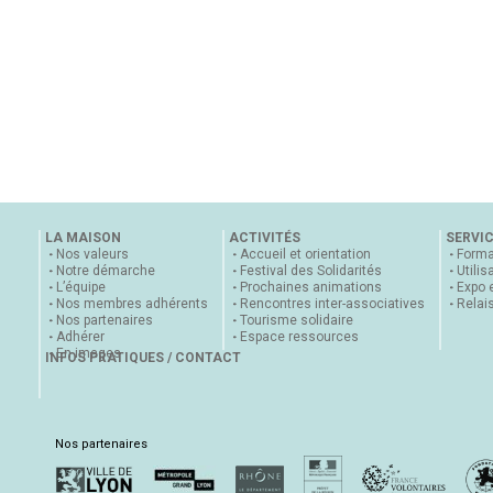
LA MAISON
ACTIVITÉS
SERVI
Nos valeurs
Accueil et orientation
Forma
Notre démarche
Festival des Solidarités
Utilis
L’équipe
Prochaines animations
Expo 
Nos membres adhérents
Rencontres inter-associatives
Relai
Nos partenaires
Tourisme solidaire
Adhérer
Espace ressources
En images
INFOS PRATIQUES / CONTACT
Nos partenaires