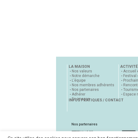
LA MAISON
ACTIVITÉ
Nos valeurs
Accueil 
Notre démarche
Festival
L’équipe
Prochai
Nos membres adhérents
Rencontr
Nos partenaires
Tourisme
Adhérer
Espace 
En images
INFOS PRATIQUES / CONTACT
Nos partenaires