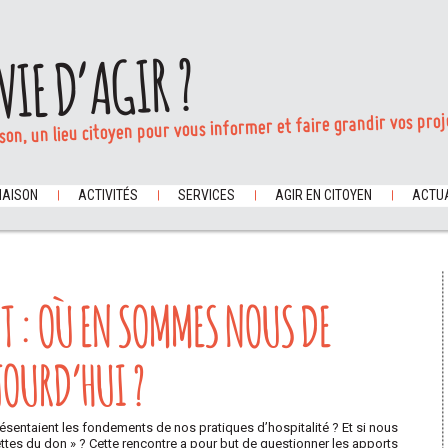
VIE D’AGIR ?
son, un lieu citoyen pour vous informer et faire grandir vos proj
MAISON
ACTIVITÉS
SERVICES
AGIR EN CITOYEN
ACTUA
 : OÙ EN SOMMES NOUS DE
JOURD’HUI ?
eprésentaient les fondements de nos pratiques d’hospitalité ? Et si nous
nettes du don » ? Cette rencontre a pour but de questionner les apports