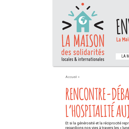
EN
La Mai
LA 
Accueil
>
RENCONTRE-DÉBAT
L’HOSPITALITÉ AU
Et si la générosité et la réciprocité r
regardions nos vies à travers les « lu