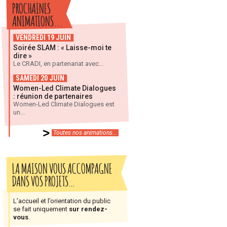
PROCHAINES
ANIMATIONS...
VENDREDI 19 JUIN
Soirée SLAM : « Laisse-moi te
dire »
Le CRADI, en partenariat avec...
SAMEDI 20 JUIN
Women-Led Climate Dialogues
: réunion de partenaires
Women-Led Climate Dialogues est
un...
Toutes nos animations...
LA MAISON VOUS ACCOMPAGNE
DANS VOS PROJETS…
L’accueil et l’orientation du public
se fait uniquement
sur rendez-
vous
.