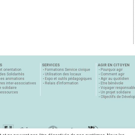
S
SERVICES
AGIR EN CITOYEN
et orientation
Formations Service civique
Pourquoi agir
 des Solidarités
Utilisation des locaux
Comment agir
nes animations
Expo et outils pédagogiques
Agir au quotidien
es inter-associatives
Relais d’information
Etre bénévole
 solidaire
Voyager responsabl
ressources
Un projet solidaire
Objectifs de Dévelo