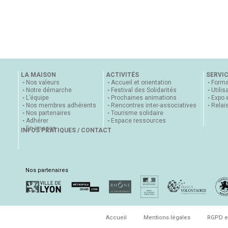
LA MAISON
ACTIVITÉS
SERVI
Nos valeurs
Accueil et orientation
Forma
Notre démarche
Festival des Solidarités
Utilis
L’équipe
Prochaines animations
Expo 
Nos membres adhérents
Rencontres inter-associatives
Relai
Nos partenaires
Tourisme solidaire
Adhérer
Espace ressources
En images
INFOS PRATIQUES / CONTACT
Nos partenaires
Accueil
Mentions légales
RGPD e