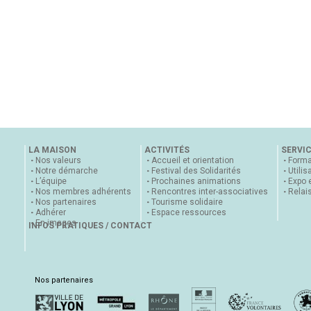
LA MAISON
ACTIVITÉS
SERVI
Nos valeurs
Accueil et orientation
Forma
Notre démarche
Festival des Solidarités
Utilis
L’équipe
Prochaines animations
Expo 
Nos membres adhérents
Rencontres inter-associatives
Relai
Nos partenaires
Tourisme solidaire
Adhérer
Espace ressources
En images
INFOS PRATIQUES / CONTACT
Nos partenaires