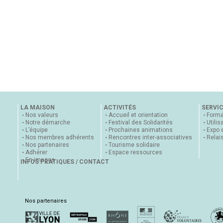
LA MAISON
ACTIVITÉS
SERVI
Nos valeurs
Accueil et orientation
Forma
Notre démarche
Festival des Solidarités
Utilis
L’équipe
Prochaines animations
Expo 
Nos membres adhérents
Rencontres inter-associatives
Relai
Nos partenaires
Tourisme solidaire
Adhérer
Espace ressources
En images
INFOS PRATIQUES / CONTACT
Nos partenaires