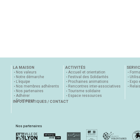
LA MAISON
ACTIVITÉS
SERVI
Nos valeurs
Accueil et orientation
Forma
Notre démarche
Festival des Solidarités
Utilis
L’équipe
Prochaines animations
Expo 
Nos membres adhérents
Rencontres inter-associatives
Relai
Nos partenaires
Tourisme solidaire
Adhérer
Espace ressources
En images
INFOS PRATIQUES / CONTACT
Nos partenaires