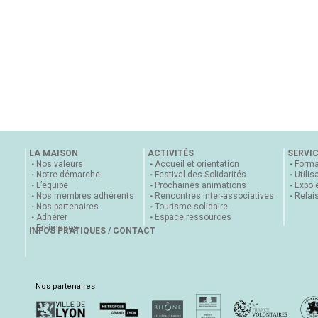
LA MAISON
ACTIVITÉS
SERVI
Nos valeurs
Accueil et orientation
Forma
Notre démarche
Festival des Solidarités
Utilis
L’équipe
Prochaines animations
Expo 
Nos membres adhérents
Rencontres inter-associatives
Relai
Nos partenaires
Tourisme solidaire
Adhérer
Espace ressources
En images
INFOS PRATIQUES / CONTACT
Nos partenaires