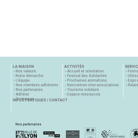
LA MAISON
ACTIVITÉS
SERVI
Nos valeurs
Accueil et orientation
Forma
Notre démarche
Festival des Solidarités
Utilis
L’équipe
Prochaines animations
Expo 
Nos membres adhérents
Rencontres inter-associatives
Relai
Nos partenaires
Tourisme solidaire
Adhérer
Espace ressources
En images
INFOS PRATIQUES / CONTACT
Nos partenaires