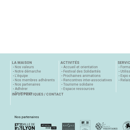
LA MAISON
ACTIVITÉS
SERVI
Nos valeurs
Accueil et orientation
Forma
Notre démarche
Festival des Solidarités
Utilis
L’équipe
Prochaines animations
Expo 
Nos membres adhérents
Rencontres inter-associatives
Relai
Nos partenaires
Tourisme solidaire
Adhérer
Espace ressources
En images
INFOS PRATIQUES / CONTACT
Nos partenaires