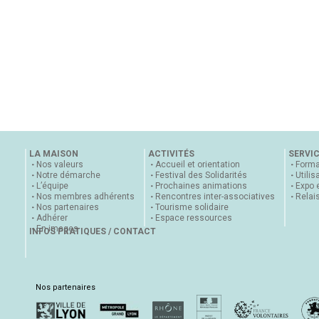
LA MAISON
ACTIVITÉS
SERVI
Nos valeurs
Accueil et orientation
Forma
Notre démarche
Festival des Solidarités
Utilis
L’équipe
Prochaines animations
Expo 
Nos membres adhérents
Rencontres inter-associatives
Relai
Nos partenaires
Tourisme solidaire
Adhérer
Espace ressources
En images
INFOS PRATIQUES / CONTACT
Nos partenaires