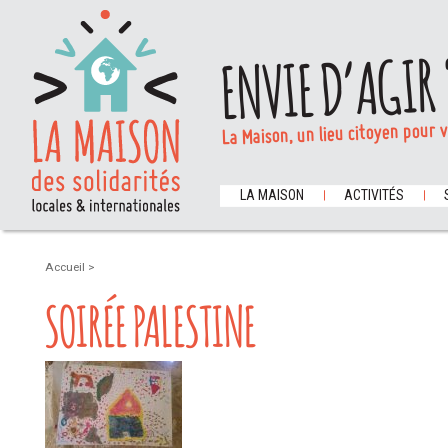
ENVIE D’AGIR 
La Maison, un lieu citoyen pour 
LA MAISON
ACTIVITÉS
Accueil
>
SOIRÉE PALESTINE