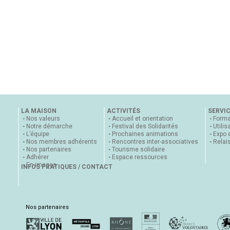
LA MAISON
ACTIVITÉS
SERVI
Nos valeurs
Accueil et orientation
Forma
Notre démarche
Festival des Solidarités
Utilis
L’équipe
Prochaines animations
Expo 
Nos membres adhérents
Rencontres inter-associatives
Relai
Nos partenaires
Tourisme solidaire
Adhérer
Espace ressources
En images
INFOS PRATIQUES / CONTACT
Nos partenaires