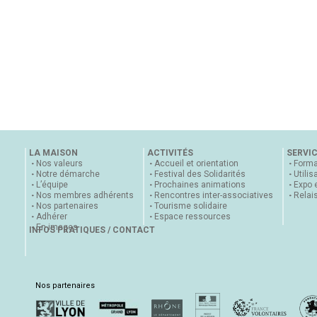
LA MAISON
ACTIVITÉS
SERVI
Nos valeurs
Accueil et orientation
Forma
Notre démarche
Festival des Solidarités
Utilis
L’équipe
Prochaines animations
Expo 
Nos membres adhérents
Rencontres inter-associatives
Relai
Nos partenaires
Tourisme solidaire
Adhérer
Espace ressources
En images
INFOS PRATIQUES / CONTACT
Nos partenaires