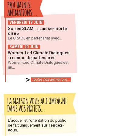
PROCHAINES
ANIMATIONS...
VENDREDI 19 JUIN
Soirée SLAM : « Laisse-moi te
dire »
Le CRADI, en partenariat avec...
SAMEDI 20 JUIN
Women-Led Climate Dialogues
: réunion de partenaires
Women-Led Climate Dialogues est
un...
Toutes nos animations...
LA MAISON VOUS ACCOMPAGNE
DANS VOS PROJETS…
L’accueil et l’orientation du public
se fait uniquement
sur rendez-
vous
.