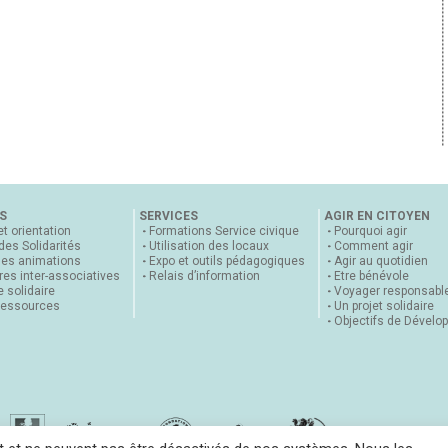
S
SERVICES
AGIR EN CITOYEN
et orientation
Formations Service civique
Pourquoi agir
 des Solidarités
Utilisation des locaux
Comment agir
nes animations
Expo et outils pédagogiques
Agir au quotidien
es inter-associatives
Relais d’information
Etre bénévole
 solidaire
Voyager responsabl
ressources
Un projet solidaire
Objectifs de Dévelo