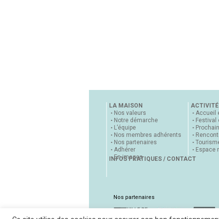
LA MAISON
ACTIVITÉ
Nos valeurs
Accueil 
Notre démarche
Festival
L’équipe
Prochai
Nos membres adhérents
Rencontr
Nos partenaires
Tourisme
Adhérer
Espace 
En images
INFOS PRATIQUES / CONTACT
Nos partenaires