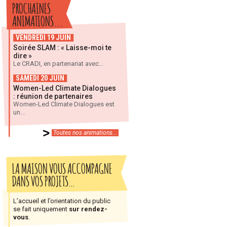
PROCHAINES
ANIMATIONS...
VENDREDI 19 JUIN
Soirée SLAM : « Laisse-moi te
dire »
Le CRADI, en partenariat avec...
SAMEDI 20 JUIN
Women-Led Climate Dialogues
: réunion de partenaires
Women-Led Climate Dialogues est
un...
Toutes nos animations...
LA MAISON VOUS ACCOMPAGNE
DANS VOS PROJETS…
L’accueil et l’orientation du public
se fait uniquement
sur rendez-
vous
.