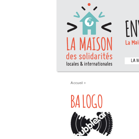
EN
La Mai
LA 
Accueil
>
BA LOGO