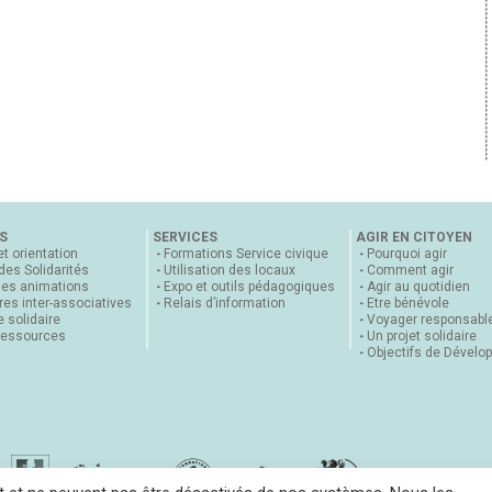
S
SERVICES
AGIR EN CITOYEN
et orientation
Formations Service civique
Pourquoi agir
 des Solidarités
Utilisation des locaux
Comment agir
nes animations
Expo et outils pédagogiques
Agir au quotidien
es inter-associatives
Relais d’information
Etre bénévole
 solidaire
Voyager responsabl
ressources
Un projet solidaire
Objectifs de Dévelo