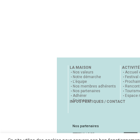
LA MAISON
ACTIVITÉ
Nos valeurs
Accueil 
Notre démarche
Festival
L’équipe
Prochai
Nos membres adhérents
Rencontr
Nos partenaires
Tourisme
Adhérer
Espace 
En images
INFOS PRATIQUES / CONTACT
Nos partenaires