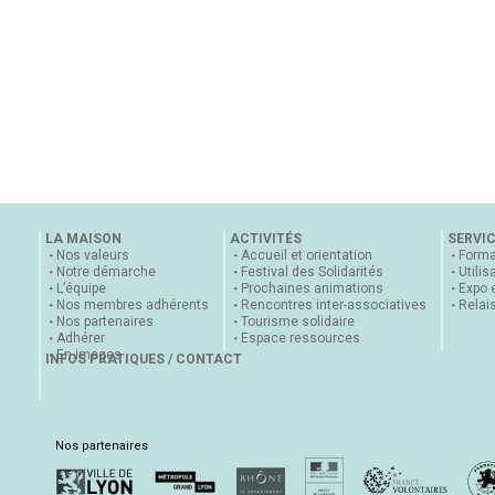
LA MAISON
ACTIVITÉS
SERVI
Nos valeurs
Accueil et orientation
Forma
Notre démarche
Festival des Solidarités
Utilis
L’équipe
Prochaines animations
Expo 
Nos membres adhérents
Rencontres inter-associatives
Relai
Nos partenaires
Tourisme solidaire
Adhérer
Espace ressources
En images
INFOS PRATIQUES / CONTACT
Nos partenaires