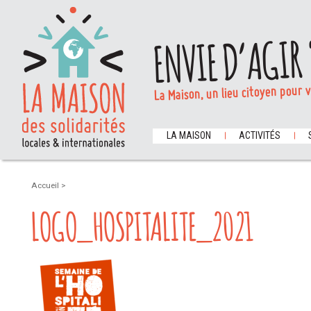
ENVIE D’AGIR 
La Maison, un lieu citoyen pour 
LA MAISON
ACTIVITÉS
Accueil
>
LOGO_HOSPITALITE_2021