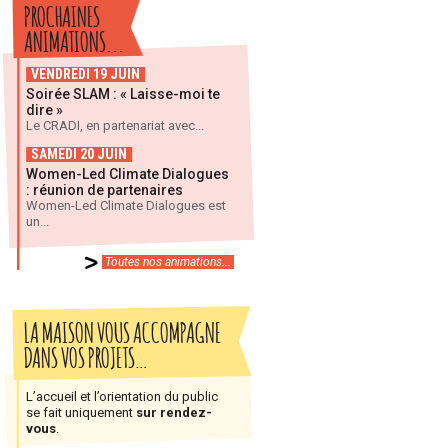
PROCHAINES
ANIMATIONS...
VENDREDI 19 JUIN
Soirée SLAM : « Laisse-moi te
dire »
Le CRADI, en partenariat avec...
SAMEDI 20 JUIN
Women-Led Climate Dialogues
: réunion de partenaires
Women-Led Climate Dialogues est
un...
Toutes nos animations...
LA MAISON VOUS ACCOMPAGNE
DANS VOS PROJETS…
L’accueil et l’orientation du public
se fait uniquement
sur rendez-
vous
.