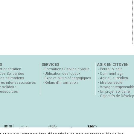
S
SERVICES
AGIR EN CITOYEN
et orientation
Formations Service civique
Pourquoi agir
 des Solidarités
Utilisation des locaux
Comment agir
nes animations
Expo et outils pédagogiques
Agir au quotidien
es inter-associatives
Relais d’information
Etre bénévole
 solidaire
Voyager responsabl
ressources
Un projet solidaire
Objectifs de Dévelo