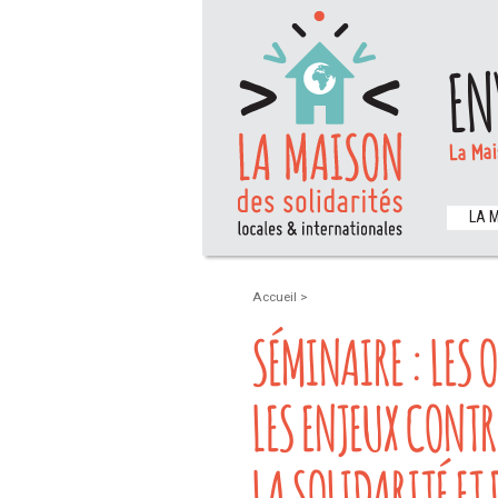
EN
La Mai
LA 
Accueil
>
SÉMINAIRE : LES 
LES ENJEUX CONTR
LA SOLIDARITÉ ET 