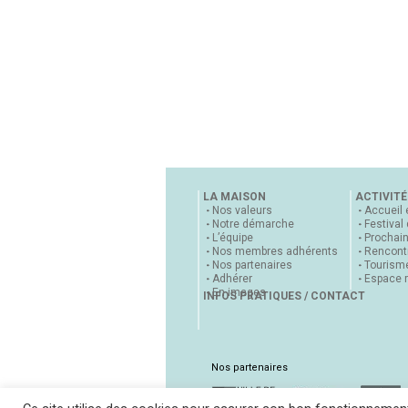
LA MAISON
ACTIVITÉ
Nos valeurs
Accueil 
Notre démarche
Festival
L’équipe
Prochai
Nos membres adhérents
Rencontr
Nos partenaires
Tourisme
Adhérer
Espace 
En images
INFOS PRATIQUES / CONTACT
Nos partenaires