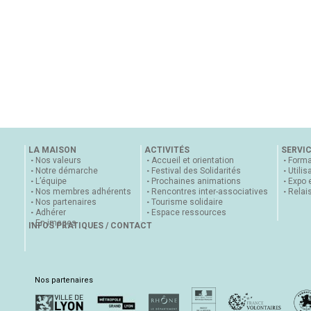
LA MAISON
ACTIVITÉS
SERVI
Nos valeurs
Accueil et orientation
Forma
Notre démarche
Festival des Solidarités
Utilis
L’équipe
Prochaines animations
Expo 
Nos membres adhérents
Rencontres inter-associatives
Relai
Nos partenaires
Tourisme solidaire
Adhérer
Espace ressources
En images
INFOS PRATIQUES / CONTACT
Nos partenaires