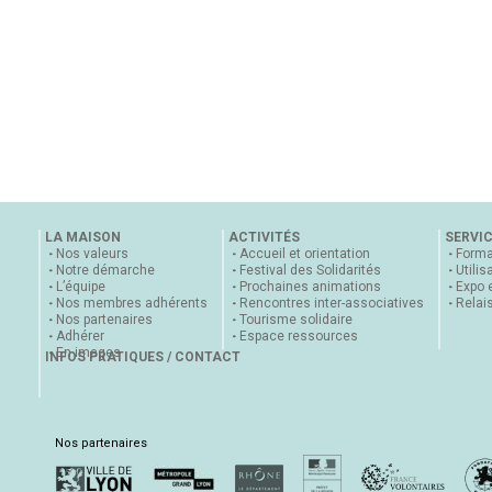
LA MAISON
ACTIVITÉS
SERVI
Nos valeurs
Accueil et orientation
Forma
Notre démarche
Festival des Solidarités
Utilis
L’équipe
Prochaines animations
Expo 
Nos membres adhérents
Rencontres inter-associatives
Relai
Nos partenaires
Tourisme solidaire
Adhérer
Espace ressources
En images
INFOS PRATIQUES / CONTACT
Nos partenaires