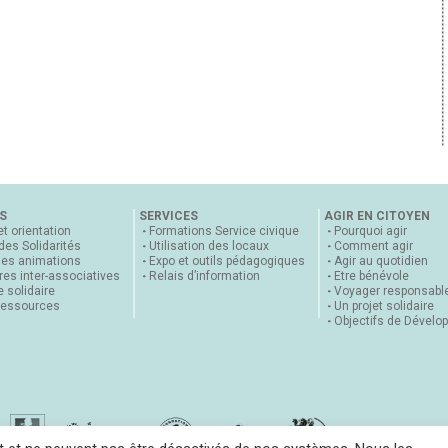
S
SERVICES
AGIR EN CITOYEN
et orientation
Formations Service civique
Pourquoi agir
 des Solidarités
Utilisation des locaux
Comment agir
nes animations
Expo et outils pédagogiques
Agir au quotidien
es inter-associatives
Relais d’information
Etre bénévole
 solidaire
Voyager responsabl
ressources
Un projet solidaire
Objectifs de Dévelo