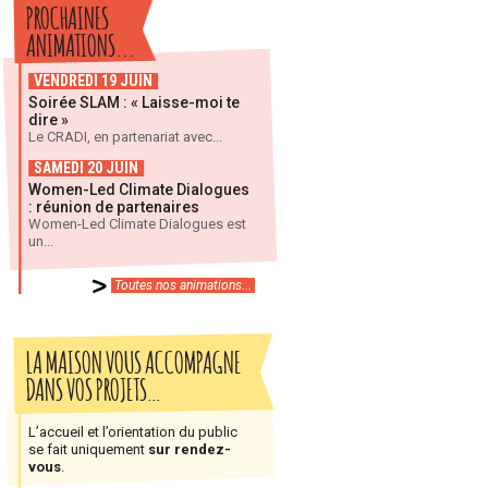
PROCHAINES
ANIMATIONS...
VENDREDI 19 JUIN
Soirée SLAM : « Laisse-moi te
dire »
Le CRADI, en partenariat avec...
SAMEDI 20 JUIN
Women-Led Climate Dialogues
: réunion de partenaires
Women-Led Climate Dialogues est
un...
Toutes nos animations...
LA MAISON VOUS ACCOMPAGNE
DANS VOS PROJETS…
L’accueil et l’orientation du public
se fait uniquement
sur rendez-
vous
.