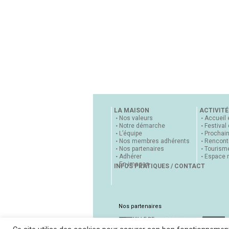
LA MAISON
ACTIVITÉ
Nos valeurs
Accueil 
Notre démarche
Festival
L’équipe
Prochai
Nos membres adhérents
Rencontr
Nos partenaires
Tourisme
Adhérer
Espace 
En images
INFOS PRATIQUES / CONTACT
Nos partenaires