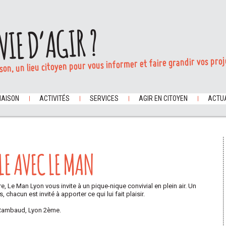
VIE D’AGIR ?
son, un lieu citoyen pour vous informer et faire grandir vos proj
MAISON
ACTIVITÉS
SERVICES
AGIR EN CITOYEN
ACTUA
LE AVEC LE MAN
re, Le Man Lyon vous invite à un pique-nique convivial en plein air. Un
 chacun est invité à apporter ce qui lui fait plaisir.
 Rambaud, Lyon 2ème.