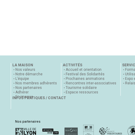
LA MAISON
ACTIVITÉS
SERVI
Nos valeurs
Accueil et orientation
Forma
Notre démarche
Festival des Solidarités
Utilis
L’équipe
Prochaines animations
Expo 
Nos membres adhérents
Rencontres inter-associatives
Relai
Nos partenaires
Tourisme solidaire
Adhérer
Espace ressources
En images
INFOS PRATIQUES / CONTACT
Nos partenaires