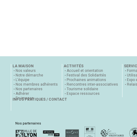
LA MAISON
ACTIVITÉS
SERVI
Nos valeurs
Accueil et orientation
Forma
Notre démarche
Festival des Solidarités
Utilis
L’équipe
Prochaines animations
Expo 
Nos membres adhérents
Rencontres inter-associatives
Relai
Nos partenaires
Tourisme solidaire
Adhérer
Espace ressources
En images
INFOS PRATIQUES / CONTACT
Nos partenaires