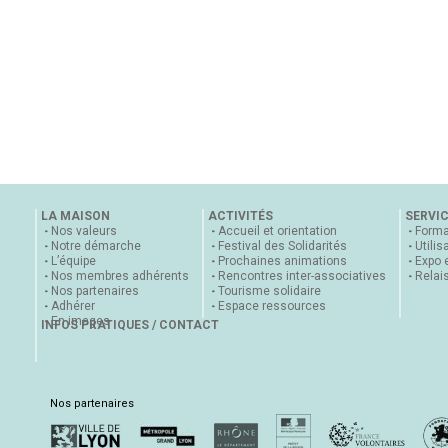
LA MAISON
ACTIVITÉS
SERVI
Nos valeurs
Accueil et orientation
Forma
Notre démarche
Festival des Solidarités
Utilis
L’équipe
Prochaines animations
Expo 
Nos membres adhérents
Rencontres inter-associatives
Relai
Nos partenaires
Tourisme solidaire
Adhérer
Espace ressources
En images
INFOS PRATIQUES / CONTACT
Nos partenaires