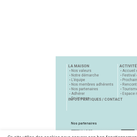
LA MAISON
ACTIVITÉ
Nos valeurs
Accueil 
Notre démarche
Festival
L’équipe
Prochai
Nos membres adhérents
Rencontr
Nos partenaires
Tourisme
Adhérer
Espace 
En images
INFOS PRATIQUES / CONTACT
Nos partenaires