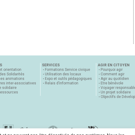
S
SERVICES
AGIR EN CITOYEN
et orientation
Formations Service civique
Pourquoi agir
 des Solidarités
Utilisation des locaux
Comment agir
nes animations
Expo et outils pédagogiques
Agir au quotidien
es inter-associatives
Relais d’information
Etre bénévole
 solidaire
Voyager responsabl
ressources
Un projet solidaire
Objectifs de Dévelo