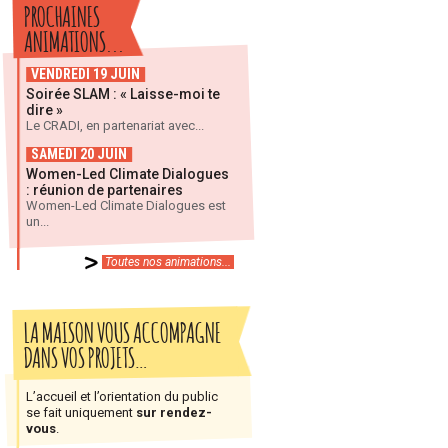
PROCHAINES
ANIMATIONS...
VENDREDI 19 JUIN
Soirée SLAM : « Laisse-moi te
dire »
Le CRADI, en partenariat avec...
SAMEDI 20 JUIN
Women-Led Climate Dialogues
: réunion de partenaires
Women-Led Climate Dialogues est
un...
Toutes nos animations...
LA MAISON VOUS ACCOMPAGNE
DANS VOS PROJETS…
L’accueil et l’orientation du public
se fait uniquement
sur rendez-
vous
.