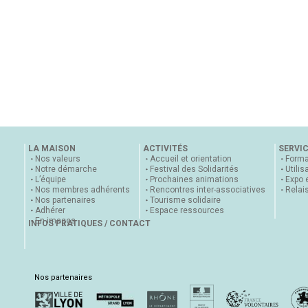
LA MAISON
ACTIVITÉS
SERVI
Nos valeurs
Accueil et orientation
Forma
Notre démarche
Festival des Solidarités
Utilis
L’équipe
Prochaines animations
Expo 
Nos membres adhérents
Rencontres inter-associatives
Relai
Nos partenaires
Tourisme solidaire
Adhérer
Espace ressources
En images
INFOS PRATIQUES / CONTACT
Nos partenaires