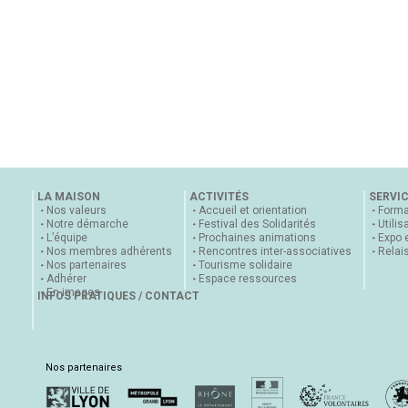
LA MAISON
ACTIVITÉS
SERVI
Nos valeurs
Accueil et orientation
Forma
Notre démarche
Festival des Solidarités
Utilis
L’équipe
Prochaines animations
Expo 
Nos membres adhérents
Rencontres inter-associatives
Relai
Nos partenaires
Tourisme solidaire
Adhérer
Espace ressources
En images
INFOS PRATIQUES / CONTACT
Nos partenaires