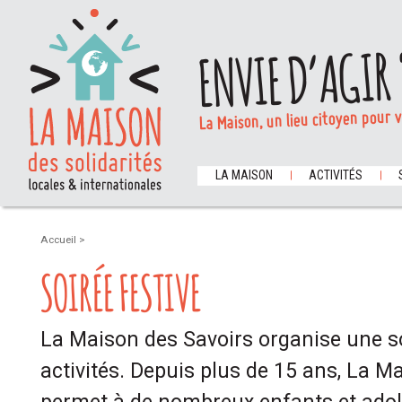
ENVIE D’AGIR 
La Maison, un lieu citoyen pour 
LA MAISON
ACTIVITÉS
Accueil
>
SOIRÉE FESTIVE
La Maison des Savoirs organise une so
activités. Depuis plus de 15 ans, La M