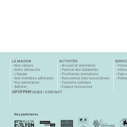
LA MAISON
ACTIVITÉS
SERVI
Nos valeurs
Accueil et orientation
Forma
Notre démarche
Festival des Solidarités
Utilis
L’équipe
Prochaines animations
Expo 
Nos membres adhérents
Rencontres inter-associatives
Relai
Nos partenaires
Tourisme solidaire
Adhérer
Espace ressources
En images
INFOS PRATIQUES / CONTACT
Nos partenaires