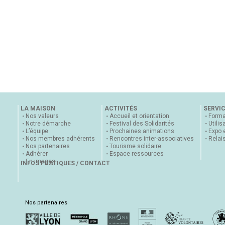
LA MAISON
ACTIVITÉS
SERVI
Nos valeurs
Accueil et orientation
Forma
Notre démarche
Festival des Solidarités
Utilis
L’équipe
Prochaines animations
Expo 
Nos membres adhérents
Rencontres inter-associatives
Relai
Nos partenaires
Tourisme solidaire
Adhérer
Espace ressources
En images
INFOS PRATIQUES / CONTACT
Nos partenaires