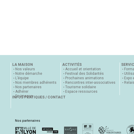
LA MAISON
ACTIVITÉS
SERVI
Nos valeurs
Accueil et orientation
Forma
Notre démarche
Festival des Solidarités
Utilis
L’équipe
Prochaines animations
Expo 
Nos membres adhérents
Rencontres inter-associatives
Relai
Nos partenaires
Tourisme solidaire
Adhérer
Espace ressources
En images
INFOS PRATIQUES / CONTACT
Nos partenaires