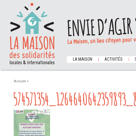
ENVIE D’AGIR 
La Maison, un lieu citoyen pour 
LA MAISON
ACTIVITÉS
Accueil
>
574571354_1264640642359893_