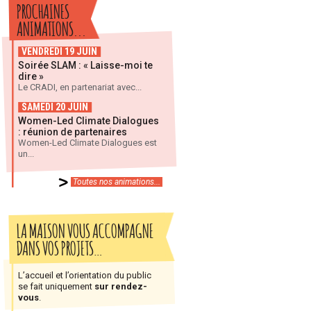
PROCHAINES
ANIMATIONS...
VENDREDI 19 JUIN
Soirée SLAM : « Laisse-moi te
dire »
Le CRADI, en partenariat avec...
SAMEDI 20 JUIN
Women-Led Climate Dialogues
: réunion de partenaires
Women-Led Climate Dialogues est
un...
Toutes nos animations...
LA MAISON VOUS ACCOMPAGNE
DANS VOS PROJETS…
L’accueil et l’orientation du public
se fait uniquement
sur rendez-
vous
.