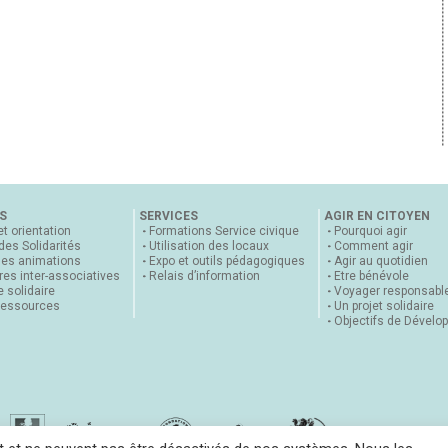
S
SERVICES
AGIR EN CITOYEN
et orientation
Formations Service civique
Pourquoi agir
 des Solidarités
Utilisation des locaux
Comment agir
nes animations
Expo et outils pédagogiques
Agir au quotidien
es inter-associatives
Relais d’information
Etre bénévole
 solidaire
Voyager responsabl
ressources
Un projet solidaire
Objectifs de Dévelo