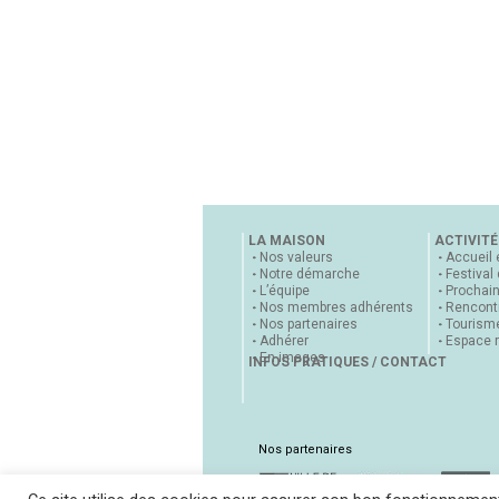
LA MAISON
ACTIVITÉ
Nos valeurs
Accueil 
Notre démarche
Festival
L’équipe
Prochai
Nos membres adhérents
Rencontr
Nos partenaires
Tourisme
Adhérer
Espace 
En images
INFOS PRATIQUES / CONTACT
Nos partenaires