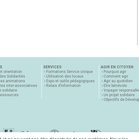
S
SERVICES
AGIR EN CITOYEN
et orientation
Formations Service civique
Pourquoi agir
 des Solidarités
Utilisation des locaux
Comment agir
nes animations
Expo et outils pédagogiques
Agir au quotidien
es inter-associatives
Relais d’information
Etre bénévole
 solidaire
Voyager responsabl
ressources
Un projet solidaire
Objectifs de Dévelo