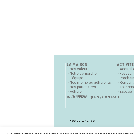
LA MAISON
ACTIVITÉ
Nos valeurs
Accueil 
Notre démarche
Festival
L’équipe
Prochai
Nos membres adhérents
Rencontr
Nos partenaires
Tourisme
Adhérer
Espace 
En images
INFOS PRATIQUES / CONTACT
Nos partenaires