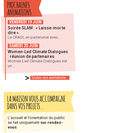
PROCHAINES
ANIMATIONS...
VENDREDI 19 JUIN
Soirée SLAM : « Laisse-moi te
dire »
Le CRADI, en partenariat avec...
SAMEDI 20 JUIN
Women-Led Climate Dialogues
: réunion de partenaires
Women-Led Climate Dialogues est
un...
Toutes nos animations...
LA MAISON VOUS ACCOMPAGNE
DANS VOS PROJETS…
L’accueil et l’orientation du public
se fait uniquement
sur rendez-
vous
.