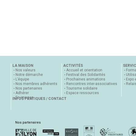
LA MAISON
ACTIVITÉS
SERVI
Nos valeurs
Accueil et orientation
Forma
Notre démarche
Festival des Solidarités
Utilis
L’équipe
Prochaines animations
Expo 
Nos membres adhérents
Rencontres inter-associatives
Relai
Nos partenaires
Tourisme solidaire
Adhérer
Espace ressources
En images
INFOS PRATIQUES / CONTACT
Nos partenaires