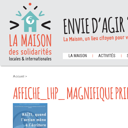
ENVIE D’AGIR 
La Maison, un lieu citoyen pour 
LA MAISON
ACTIVITÉS
Accueil
>
AFFICHE_LHP_ MAGNIFIQUE PRI