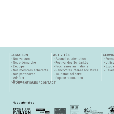
LA MAISON
ACTIVITÉS
SERVI
Nos valeurs
Accueil et orientation
Forma
Notre démarche
Festival des Solidarités
Utilis
L’équipe
Prochaines animations
Expo 
Nos membres adhérents
Rencontres inter-associatives
Relai
Nos partenaires
Tourisme solidaire
Adhérer
Espace ressources
En images
INFOS PRATIQUES / CONTACT
Nos partenaires