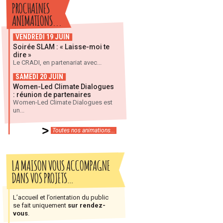
PROCHAINES
ANIMATIONS...
VENDREDI 19 JUIN
Soirée SLAM : « Laisse-moi te
dire »
Le CRADI, en partenariat avec...
SAMEDI 20 JUIN
Women-Led Climate Dialogues
: réunion de partenaires
Women-Led Climate Dialogues est
un...
Toutes nos animations...
LA MAISON VOUS ACCOMPAGNE
DANS VOS PROJETS…
L’accueil et l’orientation du public
se fait uniquement
sur rendez-
vous
.