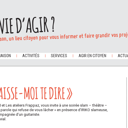
VIE D’AGIR ?
son, un lieu citoyen pour vous informer et faire grandir vos proj
MAISON
ACTIVITÉS
SERVICES
AGIR EN CITOYEN
ACTUA
LAISSE-MOI TE DIRE »
 et Les ateliers Frappaz, vous invite à une soirée slam – théâtre –
e parole qui refuse de vous lâcher » en présence d’IRIKO slameuse,
pagnée d’un guitariste.
ial.