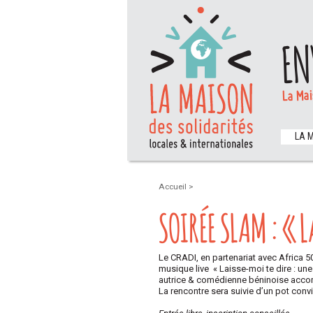
EN
La Mai
LA 
Accueil
>
SOIRÉE SLAM : « 
Le CRADI, en partenariat avec Africa 50
musique live « Laisse-moi te dire : un
autrice & comédienne béninoise accom
La rencontre sera suivie d’un pot conviv