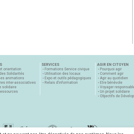
S
SERVICES
AGIR EN CITOYEN
et orientation
Formations Service civique
Pourquoi agir
 des Solidarités
Utilisation des locaux
Comment agir
nes animations
Expo et outils pédagogiques
Agir au quotidien
es inter-associatives
Relais d’information
Etre bénévole
 solidaire
Voyager responsabl
ressources
Un projet solidaire
Objectifs de Dévelo