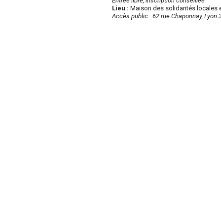
Entrée libre, inscription conseillée
Lieu :
Maison des solidarités locales e
Accès public : 62 rue Chaponnay, Lyon