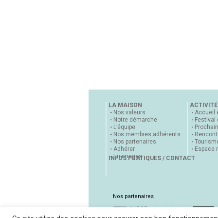
LA MAISON
ACTIVITÉ
Nos valeurs
Accueil 
Notre démarche
Festival
L’équipe
Prochai
Nos membres adhérents
Rencontr
Nos partenaires
Tourisme
Adhérer
Espace 
En images
INFOS PRATIQUES / CONTACT
Nos partenaires