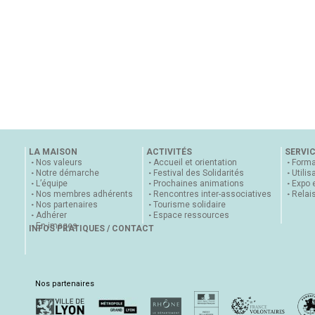
LA MAISON
ACTIVITÉS
SERVI
Nos valeurs
Accueil et orientation
Forma
Notre démarche
Festival des Solidarités
Utilis
L’équipe
Prochaines animations
Expo 
Nos membres adhérents
Rencontres inter-associatives
Relai
Nos partenaires
Tourisme solidaire
Adhérer
Espace ressources
En images
INFOS PRATIQUES / CONTACT
Nos partenaires