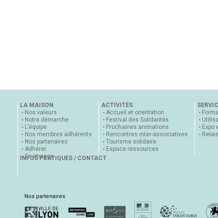
LA MAISON
ACTIVITÉS
SERVI
Nos valeurs
Accueil et orientation
Forma
Notre démarche
Festival des Solidarités
Utilis
L’équipe
Prochaines animations
Expo 
Nos membres adhérents
Rencontres inter-associatives
Relai
Nos partenaires
Tourisme solidaire
Adhérer
Espace ressources
En images
INFOS PRATIQUES / CONTACT
Nos partenaires