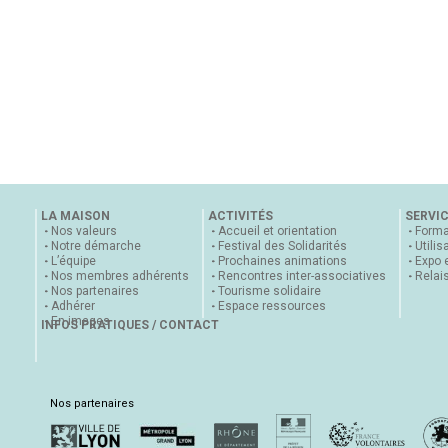
LA MAISON
ACTIVITÉS
SERVI
Nos valeurs
Accueil et orientation
Forma
Notre démarche
Festival des Solidarités
Utilis
L’équipe
Prochaines animations
Expo 
Nos membres adhérents
Rencontres inter-associatives
Relai
Nos partenaires
Tourisme solidaire
Adhérer
Espace ressources
En images
INFOS PRATIQUES / CONTACT
Nos partenaires