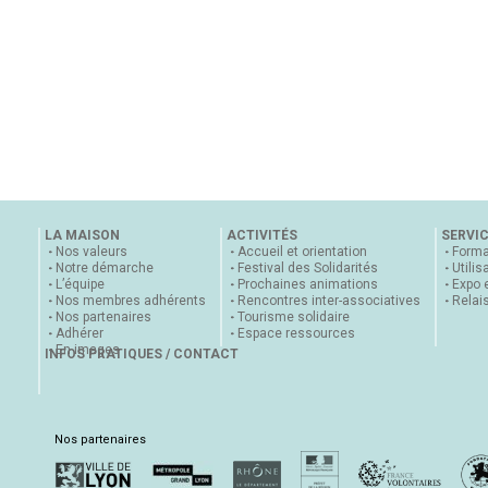
LA MAISON
ACTIVITÉS
SERVI
Nos valeurs
Accueil et orientation
Forma
Notre démarche
Festival des Solidarités
Utilis
L’équipe
Prochaines animations
Expo 
Nos membres adhérents
Rencontres inter-associatives
Relai
Nos partenaires
Tourisme solidaire
Adhérer
Espace ressources
En images
INFOS PRATIQUES / CONTACT
Nos partenaires