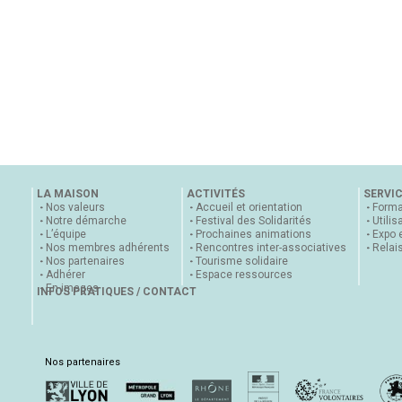
LA MAISON
ACTIVITÉS
SERVI
Nos valeurs
Accueil et orientation
Forma
Notre démarche
Festival des Solidarités
Utilis
L’équipe
Prochaines animations
Expo 
Nos membres adhérents
Rencontres inter-associatives
Relai
Nos partenaires
Tourisme solidaire
Adhérer
Espace ressources
En images
INFOS PRATIQUES / CONTACT
Nos partenaires