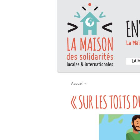
EN
La Mai
LA 
Accueil
>
« SUR LES TOITS 