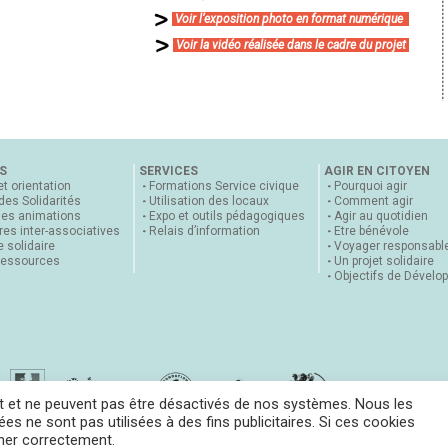
Voir l’exposition photo en format numérique
Voir la vidéo réalisée dans le cadre du projet
S
SERVICES
AGIR EN CITOYEN
et orientation
Formations Service civique
Pourquoi agir
 des Solidarités
Utilisation des locaux
Comment agir
nes animations
Expo et outils pédagogiques
Agir au quotidien
es inter-associatives
Relais d’information
Etre bénévole
 solidaire
Voyager responsabl
ressources
Un projet solidaire
Objectifs de Dévelo
t et ne peuvent pas être désactivés de nos systèmes. Nous les
es ne sont pas utilisées à des fins publicitaires. Si ces cookies
nner correctement.