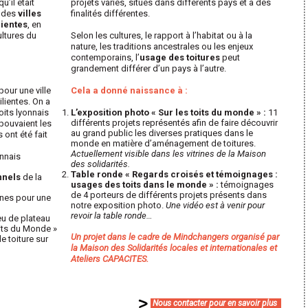
 qu
’il était
projets variés, situés dans différents pays et à des
à des
villes
finalités différentes.
lientes
, en
ultures du
Selon les cultures, le rapport à l’habitat ou à la
nature, les traditions ancestrales ou les enjeux
contemporains, l’
usage des toitures
peut
grandement différer d’un pays à l’autre.
pour une ville
Cela a donné naissance à :
ilientes
. On a
oits lyonnais
L’exposition photo « Sur les toits du monde » :
11
différents projets représentés afin de faire découvrir
 pouvaient les
au grand public les diverses pratiques dans le
 ont été fait
monde en matière d’aménagement de toitures.
Actuellement visible dans les vitrines de la Maison
nnais
des solidarités.
Table ronde « Regards croisés et témoignages :
nnels
de la
usages des toits dans le monde » :
témoignages
de 4 porteurs de différents projets présents dans
nes pour une
notre exposition photo.
Une vidéo est à venir pour
revoir la table ronde…
eu de plateau
its du Monde »
Un projet dans le cadre de Mindchangers organisé par
 toiture sur
la Maison des Solidarités locales et internationales et
Ateliers CAPACITES.
Nous contacter pour en savoir plus