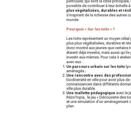
particulier, qui sont la cible principale,
possible
de
contribuer à leur échelle 
plus végétalisées, durables et rési
s’inspirant de la richesse des autres c
monde.
Pourquoi « Sur les toits » ?
Les toits représentent un moyen idéal 
plus
plus végétalisées, durables et rés
donc montré aux jeunes que certains t
étaient déjà investis, mais aussi qu’ils
investir eux-mêmes. Pour cela 3 ateliers
avec eux :
Un parcours urbain
sur les toits
lyo
aménagés ;
Une rencontre avec des professio
biodiversité en ville pour avoir plus de
connaissances dans différents domai
ville plus durable.
Une mallette pédagogique
avec le j
RézoTopia, le jeu « Découverte des to
et une simulation d’un aménagement de
plan.