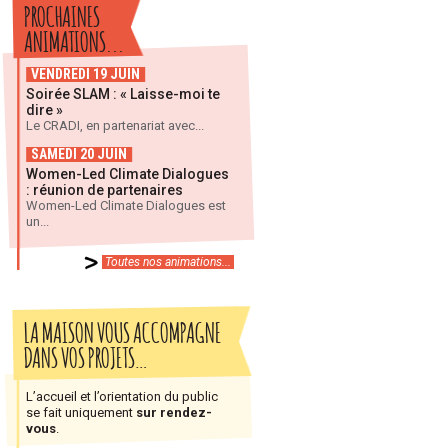
PROCHAINES
ANIMATIONS...
VENDREDI 19 JUIN
Soirée SLAM : « Laisse-moi te
dire »
Le CRADI, en partenariat avec...
SAMEDI 20 JUIN
Women-Led Climate Dialogues
: réunion de partenaires
Women-Led Climate Dialogues est
un...
Toutes nos animations...
LA MAISON VOUS ACCOMPAGNE
DANS VOS PROJETS…
L’accueil et l’orientation du public
se fait uniquement
sur rendez-
vous
.