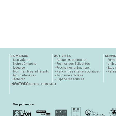
LA MAISON
ACTIVITÉS
SERVI
Nos valeurs
Accueil et orientation
Forma
Notre démarche
Festival des Solidarités
Utilis
L’équipe
Prochaines animations
Expo 
Nos membres adhérents
Rencontres inter-associatives
Relai
Nos partenaires
Tourisme solidaire
Adhérer
Espace ressources
En images
INFOS PRATIQUES / CONTACT
Nos partenaires