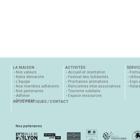
LA MAISON
ACTIVITÉS
SERVI
Nos valeurs
Accueil et orientation
Forma
Notre démarche
Festival des Solidarités
Utilis
L’équipe
Prochaines animations
Expo 
Nos membres adhérents
Rencontres inter-associatives
Relai
Nos partenaires
Tourisme solidaire
Adhérer
Espace ressources
En images
INFOS PRATIQUES / CONTACT
Nos partenaires