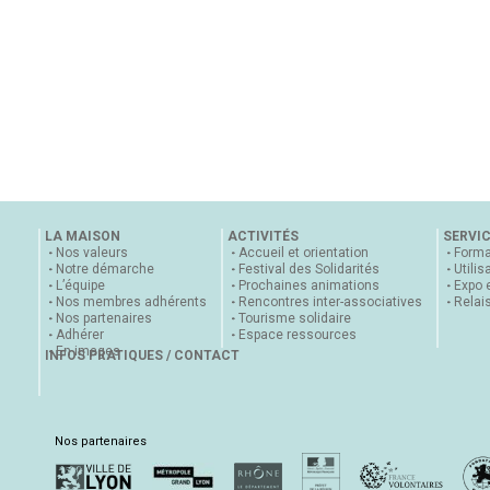
LA MAISON
ACTIVITÉS
SERVI
Nos valeurs
Accueil et orientation
Forma
Notre démarche
Festival des Solidarités
Utilis
L’équipe
Prochaines animations
Expo 
Nos membres adhérents
Rencontres inter-associatives
Relai
Nos partenaires
Tourisme solidaire
Adhérer
Espace ressources
En images
INFOS PRATIQUES / CONTACT
Nos partenaires