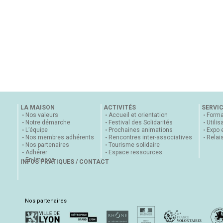
LA MAISON
ACTIVITÉS
SERVI
Nos valeurs
Accueil et orientation
Forma
Notre démarche
Festival des Solidarités
Utilis
L’équipe
Prochaines animations
Expo 
Nos membres adhérents
Rencontres inter-associatives
Relai
Nos partenaires
Tourisme solidaire
Adhérer
Espace ressources
En images
INFOS PRATIQUES / CONTACT
Nos partenaires