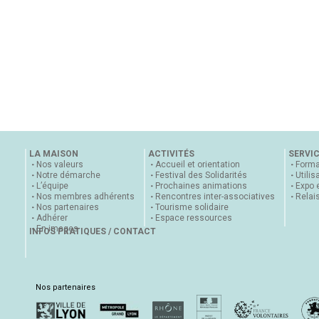
LA MAISON
ACTIVITÉS
SERVI
Nos valeurs
Accueil et orientation
Forma
Notre démarche
Festival des Solidarités
Utilis
L’équipe
Prochaines animations
Expo 
Nos membres adhérents
Rencontres inter-associatives
Relai
Nos partenaires
Tourisme solidaire
Adhérer
Espace ressources
En images
INFOS PRATIQUES / CONTACT
Nos partenaires