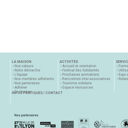
LA MAISON
ACTIVITÉS
SERVI
Nos valeurs
Accueil et orientation
Forma
Notre démarche
Festival des Solidarités
Utilis
L’équipe
Prochaines animations
Expo 
Nos membres adhérents
Rencontres inter-associatives
Relai
Nos partenaires
Tourisme solidaire
Adhérer
Espace ressources
En images
INFOS PRATIQUES / CONTACT
Nos partenaires